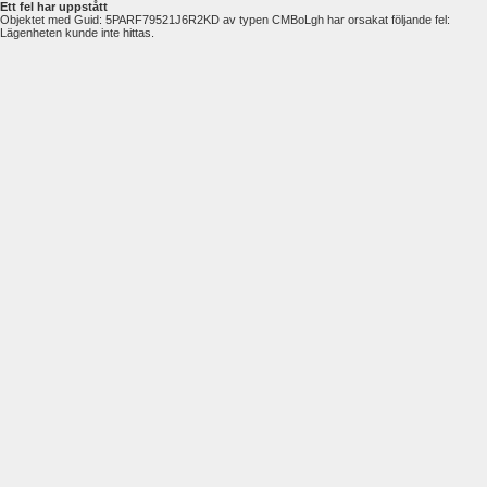
Ett fel har uppstått
Objektet med Guid: 5PARF79521J6R2KD av typen CMBoLgh har orsakat följande fel:
Lägenheten kunde inte hittas.