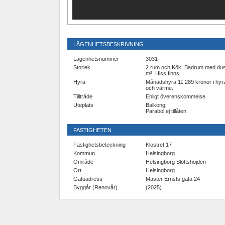
LÄGENHETSBESKRIVNING
Lägenhetsnummer
3031
Storlek
2 rum och Kök. Badrum med dus
m². Hiss finns.
Hyra
Månadshyra 11 289 kronor i hyra
och värme.
Tillträde
Enligt överenskommelse.
Uteplats
Balkong.
Parabol ej tillåten.
FASTIGHETEN
Fastighetsbeteckning
Klostret 17
Kommun
Helsingborg
Område
Helsingborg Slottshöjden
Ort
Helsingborg
Gatuadress
Mäster Ernsts gata 24
Byggår (Renovår)
(2025)