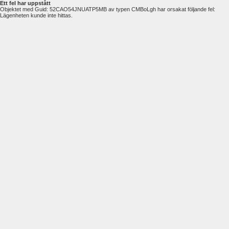
Ett fel har uppstått
Objektet med Guid: 52CAO54JNUATP5MB av typen CMBoLgh har orsakat följande fel:
Lägenheten kunde inte hittas.